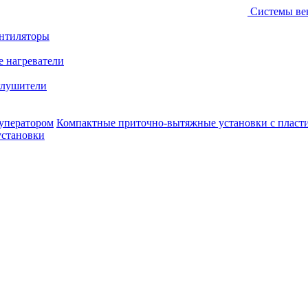
Системы ве
ентиляторы
е нагреватели
лушители
уператором
Компактные приточно-вытяжные установки с пласт
установки