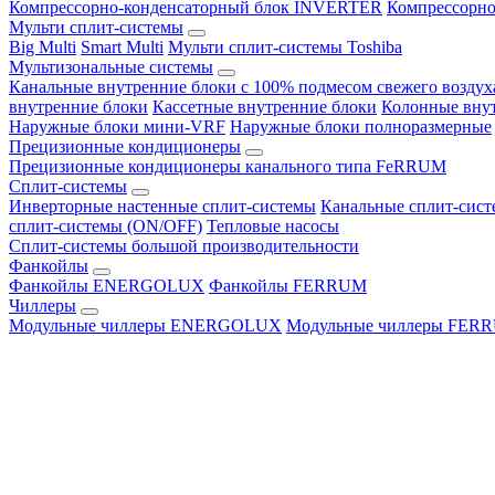
Компрессорно-конденсаторный блок INVERTER
Компрессорно
Мульти сплит-системы
Big Multi
Smart Multi
Мульти сплит-системы Toshiba
Мультизональные системы
Канальные внутренние блоки с 100% подмесом свежего воздух
внутренние блоки
Кассетные внутренние блоки
Колонные вну
Наружные блоки мини-VRF
Наружные блоки полноразмерные
Прецизионные кондиционеры
Прецизионные кондиционеры канального типа FeRRUM
Сплит-системы
Инверторные настенные сплит-системы
Канальные сплит-сис
сплит-системы (ON/OFF)
Тепловые насосы
Сплит-системы большой производительности
Фанкойлы
Фанкойлы ENERGOLUX
Фанкойлы FERRUM
Чиллеры
Модульные чиллеры ENERGOLUX
Модульные чиллеры FER