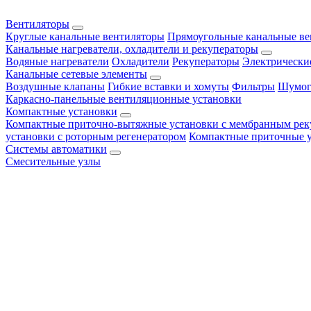
Вентиляторы
Круглые канальные вентиляторы
Прямоугольные канальные в
Канальные нагреватели, охладители и рекуператоры
Водяные нагреватели
Охладители
Рекуператоры
Электрически
Канальные сетевые элементы
Воздушные клапаны
Гибкие вставки и хомуты
Фильтры
Шумог
Каркасно-панельные вентиляционные установки
Компактные установки
Компактные приточно-вытяжные установки с мембранным рек
установки с роторным регенератором
Компактные приточные 
Системы автоматики
Смесительные узлы