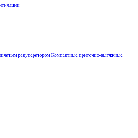
нтиляции
инчатым рекуператором
Компактные приточно-вытяжные