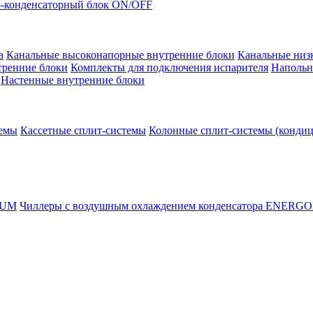
-конденсаторный блок ON/OFF
а
Канальные высоконапорные внутренние блоки
Канальные низ
тренние блоки
Комплекты для подключения испарителя
Напольн
Настенные внутренние блоки
темы
Кассетные сплит-системы
Колонные сплит-системы (конди
RUM
Чиллеры с воздушным охлаждением конденсатора ENERG