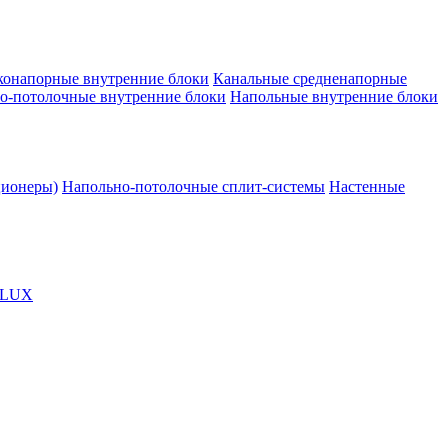
конапорные внутренние блоки
Канальные средненапорные
о-потолочные внутренние блоки
Напольные внутренние блоки
ционеры)
Напольно-потолочные сплит-системы
Настенные
OLUX