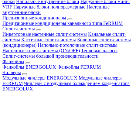
блоки
Напольные внутренние блоки
Наружные блоки мини-
VRF
Наружные блоки полноразмерные
Настенные
внутренние блоки
Прецизионные кондиционеры
Прецизионные кондиционеры канального типа FeRRUM
Сплит-системы
Инверторные настенные сплит-системы
Канальные сплит-
системы
Кассетные сплит-системы
Колонные сплит-системы
(кондиционеры)
Напольно-потолочные сплит-системы
Настенные сплит-системы (ON/OFF)
Тепловые насосы
Сплит-системы большой производительности
Фанкойлы
Фанкойлы ENERGOLUX
Фанкойлы FERRUM
Чиллеры
Модульные чиллеры ENERGOLUX
Модульные чиллеры
FERRUM
Чиллеры с воздушным охлаждением конденсатора
ENERGOLUX