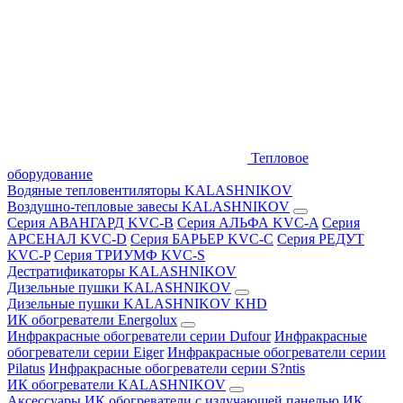
Тепловое
оборудование
Водяные тепловентиляторы KALASHNIKOV
Воздушно-тепловые завесы KALASHNIKOV
Серия АВАНГАРД KVC-B
Серия АЛЬФА KVC-A
Серия
АРСЕНАЛ KVC-D
Серия БАРЬЕР KVC-C
Серия РЕДУТ
KVC-P
Серия ТРИУМФ KVC-S
Дестратификаторы KALASHNIKOV
Дизельные пушки KALASHNIKOV
Дизельные пушки KALASHNIKOV KHD
ИК обогреватели Energolux
Инфракрасные обогреватели серии Dufour
Инфракрасные
обогреватели серии Eiger
Инфракрасные обогреватели серии
Pilatus
Инфракрасные обогреватели серии S?ntis
ИК обогреватели KALASHNIKOV
Аксессуары
ИК обогреватели с излучающей панелью
ИК