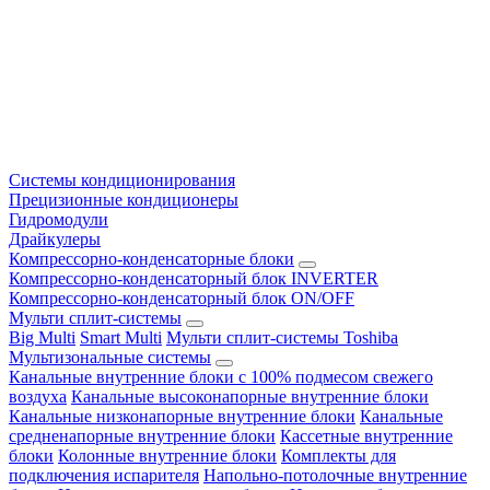
Системы кондиционирования
Прецизионные кондиционеры
Гидромодули
Драйкулеры
Компрессорно-конденсаторные блоки
Компрессорно-конденсаторный блок INVERTER
Компрессорно-конденсаторный блок ON/OFF
Мульти сплит-системы
Big Multi
Smart Multi
Мульти сплит-системы Toshiba
Мультизональные системы
Канальные внутренние блоки с 100% подмесом свежего
воздуха
Канальные высоконапорные внутренние блоки
Канальные низконапорные внутренние блоки
Канальные
средненапорные внутренние блоки
Кассетные внутренние
блоки
Колонные внутренние блоки
Комплекты для
подключения испарителя
Напольно-потолочные внутренние