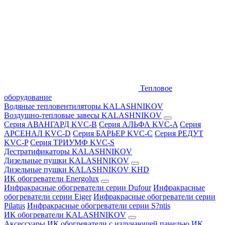
Тепловое
оборудование
Водяные тепловентиляторы KALASHNIKOV
Воздушно-тепловые завесы KALASHNIKOV
Серия АВАНГАРД KVC-B
Серия АЛЬФА KVC-A
Серия
АРСЕНАЛ KVC-D
Серия БАРЬЕР KVC-C
Серия РЕДУТ
KVC-P
Серия ТРИУМФ KVC-S
Дестратификаторы KALASHNIKOV
Дизельные пушки KALASHNIKOV
Дизельные пушки KALASHNIKOV KHD
ИК обогреватели Energolux
Инфракрасные обогреватели серии Dufour
Инфракрасные
обогреватели серии Eiger
Инфракрасные обогреватели серии
Pilatus
Инфракрасные обогреватели серии S?ntis
ИК обогреватели KALASHNIKOV
Аксессуары
ИК обогреватели с излучающей панелью
ИК