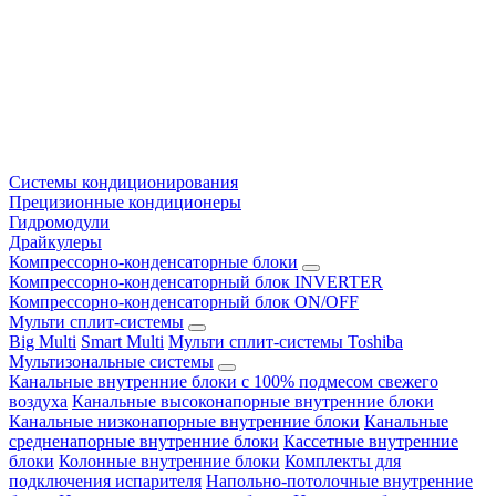
Системы кондиционирования
Прецизионные кондиционеры
Гидромодули
Драйкулеры
Компрессорно-конденсаторные блоки
Компрессорно-конденсаторный блок INVERTER
Компрессорно-конденсаторный блок ON/OFF
Мульти сплит-системы
Big Multi
Smart Multi
Мульти сплит-системы Toshiba
Мультизональные системы
Канальные внутренние блоки с 100% подмесом свежего
воздуха
Канальные высоконапорные внутренние блоки
Канальные низконапорные внутренние блоки
Канальные
средненапорные внутренние блоки
Кассетные внутренние
блоки
Колонные внутренние блоки
Комплекты для
подключения испарителя
Напольно-потолочные внутренние