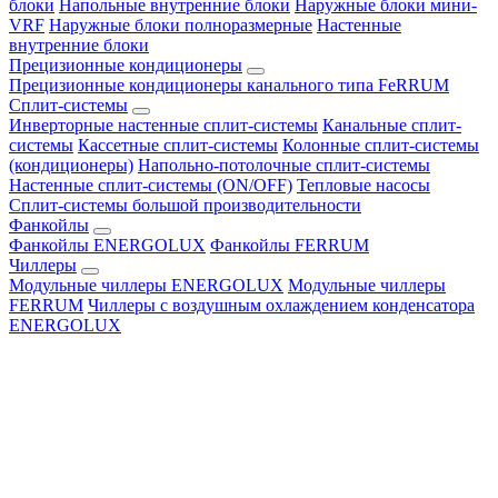
блоки
Напольные внутренние блоки
Наружные блоки мини-
VRF
Наружные блоки полноразмерные
Настенные
внутренние блоки
Прецизионные кондиционеры
Прецизионные кондиционеры канального типа FeRRUM
Сплит-системы
Инверторные настенные сплит-системы
Канальные сплит-
системы
Кассетные сплит-системы
Колонные сплит-системы
(кондиционеры)
Напольно-потолочные сплит-системы
Настенные сплит-системы (ON/OFF)
Тепловые насосы
Сплит-системы большой производительности
Фанкойлы
Фанкойлы ENERGOLUX
Фанкойлы FERRUM
Чиллеры
Модульные чиллеры ENERGOLUX
Модульные чиллеры
FERRUM
Чиллеры с воздушным охлаждением конденсатора
ENERGOLUX