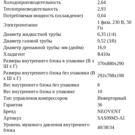
Холодопроизводительность
2,64
Теплопроизводительность
2,93
Потребляемая мощность (охлаждение)
0,04
1 фаза, 230 В, 50
Электропитание
Гц
Диаметр жидкостной трубы
6,35 (1/4)
Диаметр газовой трубы
9,52 (3/8)
Диаметр дренажной трубы: мм (дюйм)
16,9
Хладагент
R410a
Размеры внутреннего блока в упаковке (В х
370x880x290
Ш х Г)
Размеры внутреннего блока без упаковки (В
292x788x198
х Ш х Г)
Вес внутреннего блока без упаковки
8
Вес внутреннего блока в упаковке
10
Тип управления компрессором
Инверторный
Гарантия
36
Бренд
NEOVENT
Артикул
SAS09M3-AI
Уровень звукового давления внутреннего
40/38/34
блока