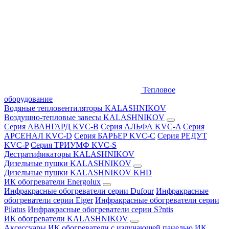
Тепловое
оборудование
Водяные тепловентиляторы KALASHNIKOV
Воздушно-тепловые завесы KALASHNIKOV
Серия АВАНГАРД KVC-B
Серия АЛЬФА KVC-A
Серия
АРСЕНАЛ KVC-D
Серия БАРЬЕР KVC-C
Серия РЕДУТ
KVC-P
Серия ТРИУМФ KVC-S
Дестратификаторы KALASHNIKOV
Дизельные пушки KALASHNIKOV
Дизельные пушки KALASHNIKOV KHD
ИК обогреватели Energolux
Инфракрасные обогреватели серии Dufour
Инфракрасные
обогреватели серии Eiger
Инфракрасные обогреватели серии
Pilatus
Инфракрасные обогреватели серии S?ntis
ИК обогреватели KALASHNIKOV
Аксессуары
ИК обогреватели с излучающей панелью
ИК