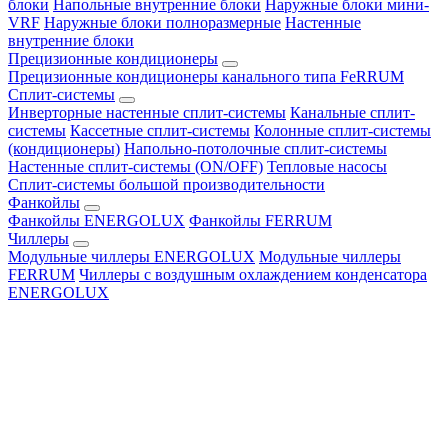
блоки
Напольные внутренние блоки
Наружные блоки мини-
VRF
Наружные блоки полноразмерные
Настенные
внутренние блоки
Прецизионные кондиционеры
Прецизионные кондиционеры канального типа FeRRUM
Сплит-системы
Инверторные настенные сплит-системы
Канальные сплит-
системы
Кассетные сплит-системы
Колонные сплит-системы
(кондиционеры)
Напольно-потолочные сплит-системы
Настенные сплит-системы (ON/OFF)
Тепловые насосы
Сплит-системы большой производительности
Фанкойлы
Фанкойлы ENERGOLUX
Фанкойлы FERRUM
Чиллеры
Модульные чиллеры ENERGOLUX
Модульные чиллеры
FERRUM
Чиллеры с воздушным охлаждением конденсатора
ENERGOLUX