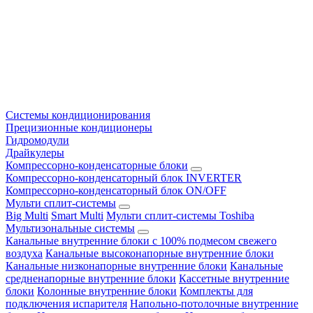
Системы кондиционирования
Прецизионные кондиционеры
Гидромодули
Драйкулеры
Компрессорно-конденсаторные блоки
Компрессорно-конденсаторный блок INVERTER
Компрессорно-конденсаторный блок ON/OFF
Мульти сплит-системы
Big Multi
Smart Multi
Мульти сплит-системы Toshiba
Мультизональные системы
Канальные внутренние блоки с 100% подмесом свежего
воздуха
Канальные высоконапорные внутренние блоки
Канальные низконапорные внутренние блоки
Канальные
средненапорные внутренние блоки
Кассетные внутренние
блоки
Колонные внутренние блоки
Комплекты для
подключения испарителя
Напольно-потолочные внутренние