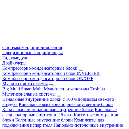
Системы кондиционирования
Прецизионные кондиционеры
Гидромодули
Драйкулеры
Компрессорно-конденсаторные блоки
Компрессорно-конденсаторный блок INVERTER
Компрессорно-конденсаторный блок ON/OFF
Мульти сплит-системы
Big Multi
Smart Multi
Мульти сплит-системы Toshiba
Мультизональные системы
Канальные внутренние блоки с 100% подмесом свежего
воздуха
Канальные высоконапорные внутренние блоки
Канальные низконапорные внутренние блоки
Канальные
средненапорные внутренние блоки
Кассетные внутренние
блоки
Колонные внутренние блоки
Комплекты для
подключения испарителя
Напольно-потолочные внутренние