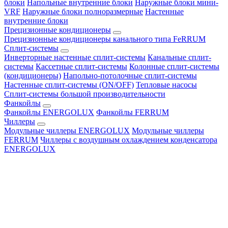
блоки
Напольные внутренние блоки
Наружные блоки мини-
VRF
Наружные блоки полноразмерные
Настенные
внутренние блоки
Прецизионные кондиционеры
Прецизионные кондиционеры канального типа FeRRUM
Сплит-системы
Инверторные настенные сплит-системы
Канальные сплит-
системы
Кассетные сплит-системы
Колонные сплит-системы
(кондиционеры)
Напольно-потолочные сплит-системы
Настенные сплит-системы (ON/OFF)
Тепловые насосы
Сплит-системы большой производительности
Фанкойлы
Фанкойлы ENERGOLUX
Фанкойлы FERRUM
Чиллеры
Модульные чиллеры ENERGOLUX
Модульные чиллеры
FERRUM
Чиллеры с воздушным охлаждением конденсатора
ENERGOLUX