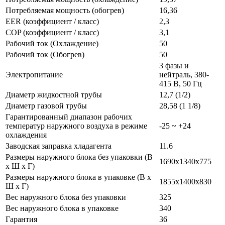
Потребляемая мощность (обогрев)
16,36
EER (коэффициент / класс)
2,3
COP (коэффициент / класс)
3,1
Рабочий ток (Охлаждение)
50
Рабочий ток (Обогрев)
50
3 фазы и
Электропитание
нейтраль, 380-
415 В, 50 Гц
Диаметр жидкостной трубы
12,7 (1/2)
Диаметр газовой трубы
28,58 (1 1/8)
Гарантированный диапазон рабочих
температур наружного воздуха в режиме
-25 ~ +24
охлаждения
Заводская заправка хладагента
11.6
Размеры наружного блока без упаковки (В
1690х1340х775
х Ш х Г)
Размеры наружного блока в упаковке (В х
1855х1400х830
Ш х Г)
Вес наружного блока без упаковки
325
Вес наружного блока в упаковке
340
Гарантия
36