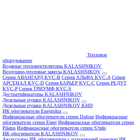
Тепловое
оборудование
Водяные тепловентиляторы KALASHNIKOV
Воздушно-тепловые завесы KALASHNIKOV
Серия АВАНГАРД KVC-B
Серия АЛЬФА KVC-A
Серия
АРСЕНАЛ KVC-D
Серия БАРЬЕР KVC-C
Серия РЕДУТ
KVC-P
Серия ТРИУМФ KVC-S
Дестратификаторы KALASHNIKOV
Дизельные пушки KALASHNIKOV
Дизельные пушки KALASHNIKOV KHD
ИК обогреватели Energolux
Инфракрасные обогреватели серии Dufour
Инфракрасные
обогреватели серии Eiger
Инфракрасные обогреватели серии
Pilatus
Инфракрасные обогреватели серии S?ntis
ИК обогреватели KALASHNIKOV
Аксессуары
ИК обогреватели с излучающей панелью
ИК