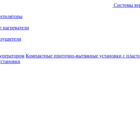
Системы ве
ентиляторы
е нагреватели
лушители
уператором
Компактные приточно-вытяжные установки с пласт
установки