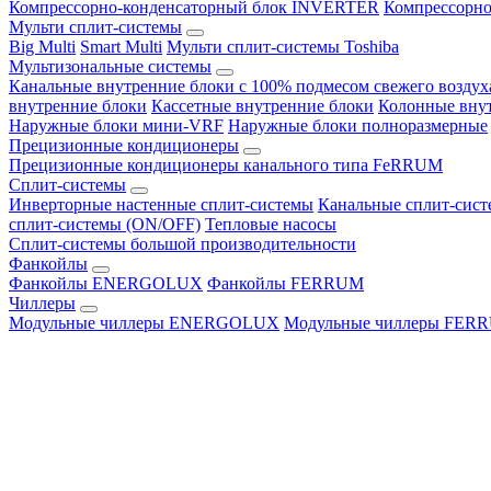
Компрессорно-конденсаторный блок INVERTER
Компрессорно
Мульти сплит-системы
Big Multi
Smart Multi
Мульти сплит-системы Toshiba
Мультизональные системы
Канальные внутренние блоки с 100% подмесом свежего воздух
внутренние блоки
Кассетные внутренние блоки
Колонные вну
Наружные блоки мини-VRF
Наружные блоки полноразмерные
Прецизионные кондиционеры
Прецизионные кондиционеры канального типа FeRRUM
Сплит-системы
Инверторные настенные сплит-системы
Канальные сплит-сис
сплит-системы (ON/OFF)
Тепловые насосы
Сплит-системы большой производительности
Фанкойлы
Фанкойлы ENERGOLUX
Фанкойлы FERRUM
Чиллеры
Модульные чиллеры ENERGOLUX
Модульные чиллеры FER