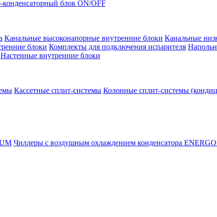
-конденсаторный блок ON/OFF
а
Канальные высоконапорные внутренние блоки
Канальные низ
тренние блоки
Комплекты для подключения испарителя
Напольн
Настенные внутренние блоки
темы
Кассетные сплит-системы
Колонные сплит-системы (конди
RUM
Чиллеры с воздушным охлаждением конденсатора ENERG