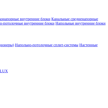
конапорные внутренние блоки
Канальные средненапорные
о-потолочные внутренние блоки
Напольные внутренние блоки
ционеры)
Напольно-потолочные сплит-системы
Настенные
OLUX