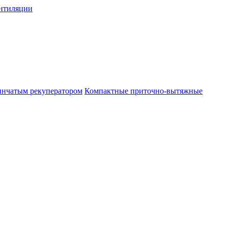
нтиляции
инчатым рекуператором
Компактные приточно-вытяжные