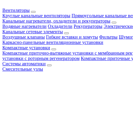
Вентиляторы
Круглые канальные вентиляторы
Прямоугольные канальные в
Канальные нагреватели, охладители и рекуператоры
Водяные нагреватели
Охладители
Рекуператоры
Электрически
Канальные сетевые элементы
Воздушные клапаны
Гибкие вставки и хомуты
Фильтры
Шумог
Каркасно-панельные вентиляционные установки
Компактные установки
Компактные приточно-вытяжные установки с мембранным рек
установки с роторным регенератором
Компактные приточные 
Системы автоматики
Смесительные узлы