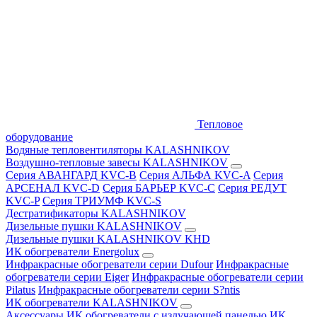
Тепловое
оборудование
Водяные тепловентиляторы KALASHNIKOV
Воздушно-тепловые завесы KALASHNIKOV
Серия АВАНГАРД KVC-B
Серия АЛЬФА KVC-A
Серия
АРСЕНАЛ KVC-D
Серия БАРЬЕР KVC-C
Серия РЕДУТ
KVC-P
Серия ТРИУМФ KVC-S
Дестратификаторы KALASHNIKOV
Дизельные пушки KALASHNIKOV
Дизельные пушки KALASHNIKOV KHD
ИК обогреватели Energolux
Инфракрасные обогреватели серии Dufour
Инфракрасные
обогреватели серии Eiger
Инфракрасные обогреватели серии
Pilatus
Инфракрасные обогреватели серии S?ntis
ИК обогреватели KALASHNIKOV
Аксессуары
ИК обогреватели с излучающей панелью
ИК