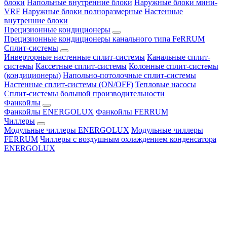
блоки
Напольные внутренние блоки
Наружные блоки мини-
VRF
Наружные блоки полноразмерные
Настенные
внутренние блоки
Прецизионные кондиционеры
Прецизионные кондиционеры канального типа FeRRUM
Сплит-системы
Инверторные настенные сплит-системы
Канальные сплит-
системы
Кассетные сплит-системы
Колонные сплит-системы
(кондиционеры)
Напольно-потолочные сплит-системы
Настенные сплит-системы (ON/OFF)
Тепловые насосы
Сплит-системы большой производительности
Фанкойлы
Фанкойлы ENERGOLUX
Фанкойлы FERRUM
Чиллеры
Модульные чиллеры ENERGOLUX
Модульные чиллеры
FERRUM
Чиллеры с воздушным охлаждением конденсатора
ENERGOLUX