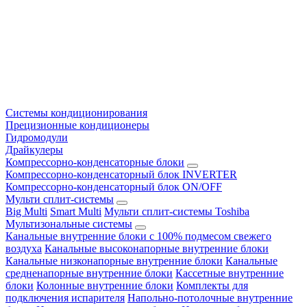
Системы кондиционирования
Прецизионные кондиционеры
Гидромодули
Драйкулеры
Компрессорно-конденсаторные блоки
Компрессорно-конденсаторный блок INVERTER
Компрессорно-конденсаторный блок ON/OFF
Мульти сплит-системы
Big Multi
Smart Multi
Мульти сплит-системы Toshiba
Мультизональные системы
Канальные внутренние блоки с 100% подмесом свежего
воздуха
Канальные высоконапорные внутренние блоки
Канальные низконапорные внутренние блоки
Канальные
средненапорные внутренние блоки
Кассетные внутренние
блоки
Колонные внутренние блоки
Комплекты для
подключения испарителя
Напольно-потолочные внутренние