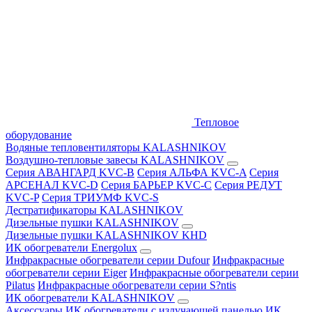
Тепловое
оборудование
Водяные тепловентиляторы KALASHNIKOV
Воздушно-тепловые завесы KALASHNIKOV
Серия АВАНГАРД KVC-B
Серия АЛЬФА KVC-A
Серия
АРСЕНАЛ KVC-D
Серия БАРЬЕР KVC-C
Серия РЕДУТ
KVC-P
Серия ТРИУМФ KVC-S
Дестратификаторы KALASHNIKOV
Дизельные пушки KALASHNIKOV
Дизельные пушки KALASHNIKOV KHD
ИК обогреватели Energolux
Инфракрасные обогреватели серии Dufour
Инфракрасные
обогреватели серии Eiger
Инфракрасные обогреватели серии
Pilatus
Инфракрасные обогреватели серии S?ntis
ИК обогреватели KALASHNIKOV
Аксессуары
ИК обогреватели с излучающей панелью
ИК