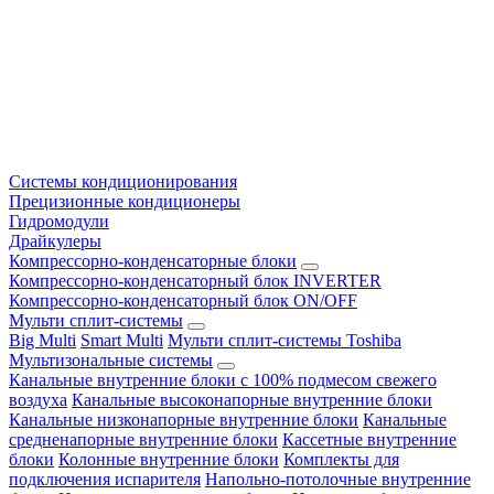
Системы кондиционирования
Прецизионные кондиционеры
Гидромодули
Драйкулеры
Компрессорно-конденсаторные блоки
Компрессорно-конденсаторный блок INVERTER
Компрессорно-конденсаторный блок ON/OFF
Мульти сплит-системы
Big Multi
Smart Multi
Мульти сплит-системы Toshiba
Мультизональные системы
Канальные внутренние блоки с 100% подмесом свежего
воздуха
Канальные высоконапорные внутренние блоки
Канальные низконапорные внутренние блоки
Канальные
средненапорные внутренние блоки
Кассетные внутренние
блоки
Колонные внутренние блоки
Комплекты для
подключения испарителя
Напольно-потолочные внутренние