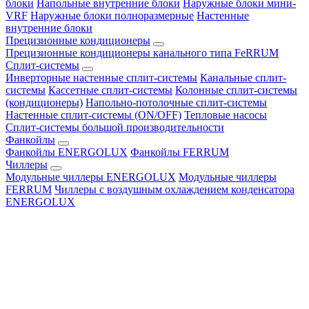
блоки
Напольные внутренние блоки
Наружные блоки мини-
VRF
Наружные блоки полноразмерные
Настенные
внутренние блоки
Прецизионные кондиционеры
Прецизионные кондиционеры канального типа FeRRUM
Сплит-системы
Инверторные настенные сплит-системы
Канальные сплит-
системы
Кассетные сплит-системы
Колонные сплит-системы
(кондиционеры)
Напольно-потолочные сплит-системы
Настенные сплит-системы (ON/OFF)
Тепловые насосы
Сплит-системы большой производительности
Фанкойлы
Фанкойлы ENERGOLUX
Фанкойлы FERRUM
Чиллеры
Модульные чиллеры ENERGOLUX
Модульные чиллеры
FERRUM
Чиллеры с воздушным охлаждением конденсатора
ENERGOLUX