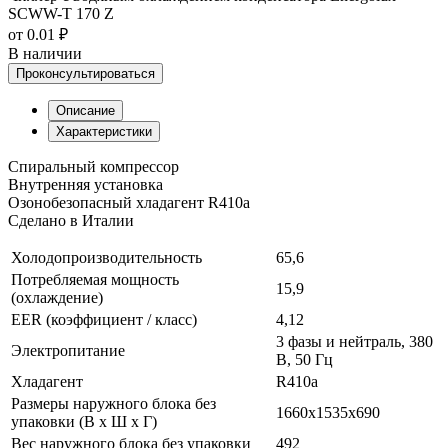
SCWW-T 170 Z
от 0.01 ₽
В наличии
Проконсультироваться
Описание
Характеристики
Спиральный компрессор
Внутренняя установка
Озонобезопасный хладагент R410a
Сделано в Италии
Холодопроизводительность
65,6
Потребляемая мощность
15,9
(охлаждение)
EER (коэффициент / класс)
4,12
3 фазы и нейтраль, 380
Электропитание
В, 50 Гц
Хладагент
R410a
Размеры наружного блока без
1660x1535x690
упаковки (В х Ш х Г)
Вес наружного блока без упаковки
492