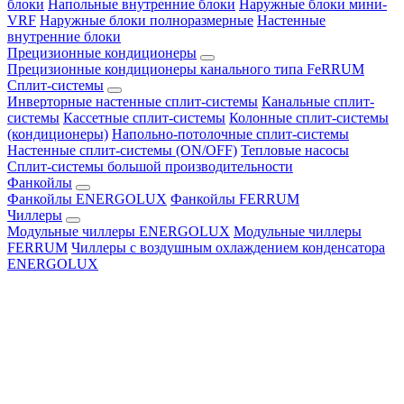
блоки
Напольные внутренние блоки
Наружные блоки мини-
VRF
Наружные блоки полноразмерные
Настенные
внутренние блоки
Прецизионные кондиционеры
Прецизионные кондиционеры канального типа FeRRUM
Сплит-системы
Инверторные настенные сплит-системы
Канальные сплит-
системы
Кассетные сплит-системы
Колонные сплит-системы
(кондиционеры)
Напольно-потолочные сплит-системы
Настенные сплит-системы (ON/OFF)
Тепловые насосы
Сплит-системы большой производительности
Фанкойлы
Фанкойлы ENERGOLUX
Фанкойлы FERRUM
Чиллеры
Модульные чиллеры ENERGOLUX
Модульные чиллеры
FERRUM
Чиллеры с воздушным охлаждением конденсатора
ENERGOLUX