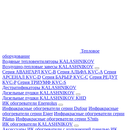
Тепловое
оборудование
Водяные тепловентиляторы KALASHNIKOV
Воздушно-тепловые завесы KALASHNIKOV
Серия АВАНГАРД KVC-B
Серия АЛЬФА KVC-A
Серия
АРСЕНАЛ KVC-D
Серия БАРЬЕР KVC-C
Серия РЕДУТ
KVC-P
Серия ТРИУМФ KVC-S
Дестратификаторы KALASHNIKOV
Дизельные пушки KALASHNIKOV
Дизельные пушки KALASHNIKOV KHD
ИК обогреватели Energolux
Инфракрасные обогреватели серии Dufour
Инфракрасные
обогреватели серии Eiger
Инфракрасные обогреватели серии
Pilatus
Инфракрасные обогреватели серии S?ntis
ИК обогреватели KALASHNIKOV
Аксессуары
ИК обогреватели с излучающей панелью
ИК