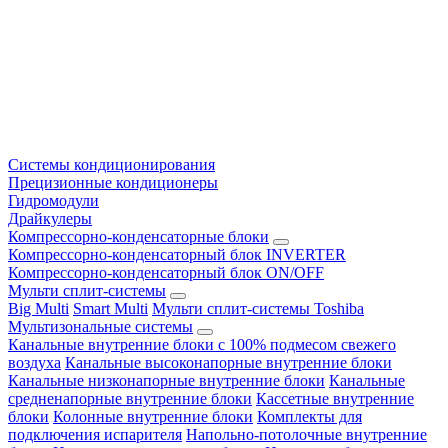
Системы кондиционирования
Прецизионные кондиционеры
Гидромодули
Драйкулеры
Компрессорно-конденсаторные блоки
Компрессорно-конденсаторный блок INVERTER
Компрессорно-конденсаторный блок ON/OFF
Мульти сплит-системы
Big Multi
Smart Multi
Мульти сплит-системы Toshiba
Мультизональные системы
Канальные внутренние блоки с 100% подмесом свежего
воздуха
Канальные высоконапорные внутренние блоки
Канальные низконапорные внутренние блоки
Канальные
средненапорные внутренние блоки
Кассетные внутренние
блоки
Колонные внутренние блоки
Комплекты для
подключения испарителя
Напольно-потолочные внутренние