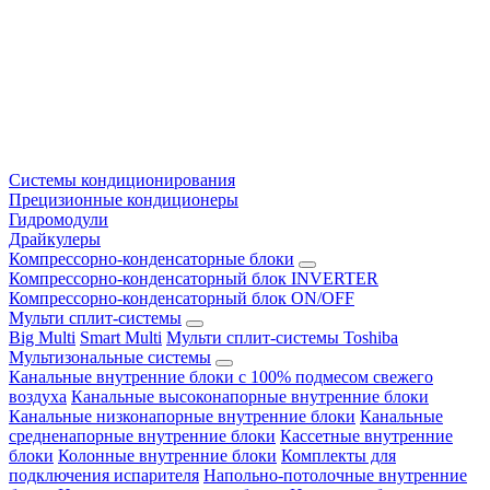
Системы кондиционирования
Прецизионные кондиционеры
Гидромодули
Драйкулеры
Компрессорно-конденсаторные блоки
Компрессорно-конденсаторный блок INVERTER
Компрессорно-конденсаторный блок ON/OFF
Мульти сплит-системы
Big Multi
Smart Multi
Мульти сплит-системы Toshiba
Мультизональные системы
Канальные внутренние блоки с 100% подмесом свежего
воздуха
Канальные высоконапорные внутренние блоки
Канальные низконапорные внутренние блоки
Канальные
средненапорные внутренние блоки
Кассетные внутренние
блоки
Колонные внутренние блоки
Комплекты для
подключения испарителя
Напольно-потолочные внутренние