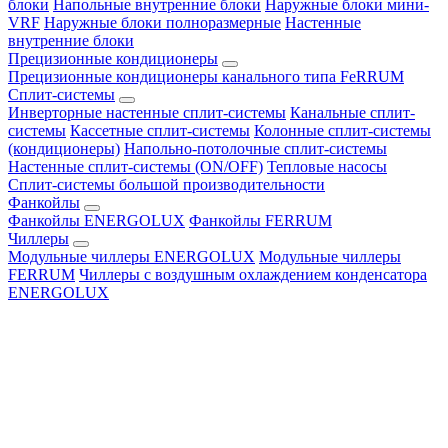
блоки
Напольные внутренние блоки
Наружные блоки мини-
VRF
Наружные блоки полноразмерные
Настенные
внутренние блоки
Прецизионные кондиционеры
Прецизионные кондиционеры канального типа FeRRUM
Сплит-системы
Инверторные настенные сплит-системы
Канальные сплит-
системы
Кассетные сплит-системы
Колонные сплит-системы
(кондиционеры)
Напольно-потолочные сплит-системы
Настенные сплит-системы (ON/OFF)
Тепловые насосы
Сплит-системы большой производительности
Фанкойлы
Фанкойлы ENERGOLUX
Фанкойлы FERRUM
Чиллеры
Модульные чиллеры ENERGOLUX
Модульные чиллеры
FERRUM
Чиллеры с воздушным охлаждением конденсатора
ENERGOLUX