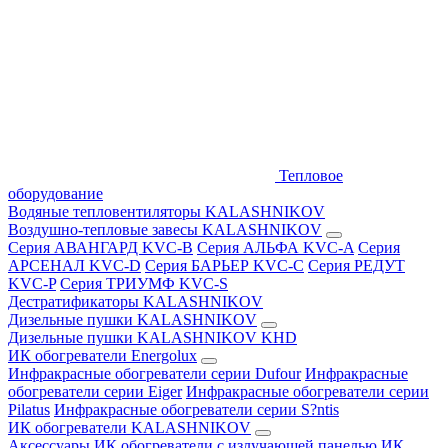
Тепловое
оборудование
Водяные тепловентиляторы KALASHNIKOV
Воздушно-тепловые завесы KALASHNIKOV
Серия АВАНГАРД KVC-B
Серия АЛЬФА KVC-A
Серия
АРСЕНАЛ KVC-D
Серия БАРЬЕР KVC-C
Серия РЕДУТ
KVC-P
Серия ТРИУМФ KVC-S
Дестратификаторы KALASHNIKOV
Дизельные пушки KALASHNIKOV
Дизельные пушки KALASHNIKOV KHD
ИК обогреватели Energolux
Инфракрасные обогреватели серии Dufour
Инфракрасные
обогреватели серии Eiger
Инфракрасные обогреватели серии
Pilatus
Инфракрасные обогреватели серии S?ntis
ИК обогреватели KALASHNIKOV
Аксессуары
ИК обогреватели с излучающей панелью
ИК